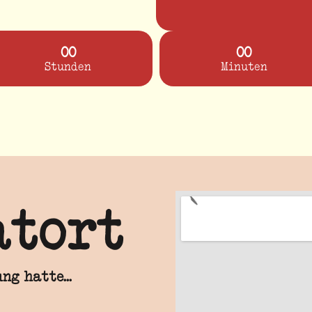
00
00
Stunden
Minuten
atort
ng hatte...