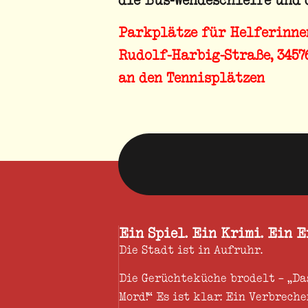
Parkplätze für Helferinne
Rudolf-Harbig-Straße, 3457
an den Tennisplätzen
Ein Spiel. Ein Krimi. Ein 
Die Stadt ist in Aufruhr.
Die Gerüchteküche brodelt – „Da
Mord!“ Es ist klar: Ein Verbreche