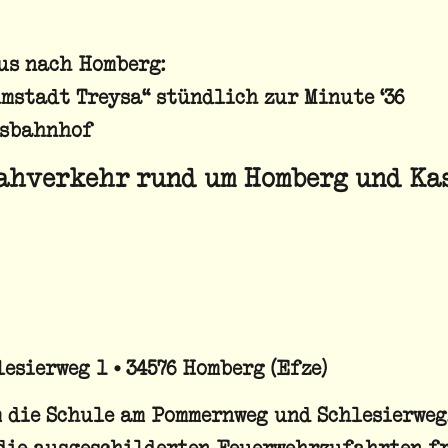
us nach Homberg:
mstadt Treysa“ stündlich zur Minute ‘36
usbahnhof
ahverkehr rund um Homberg und Ka
esierweg 1 • 34576 Homberg (Efze)
 die Schule am Pommernweg und Schlesierweg.
die ausgeschilderten Feuerwehrzufahrten fr