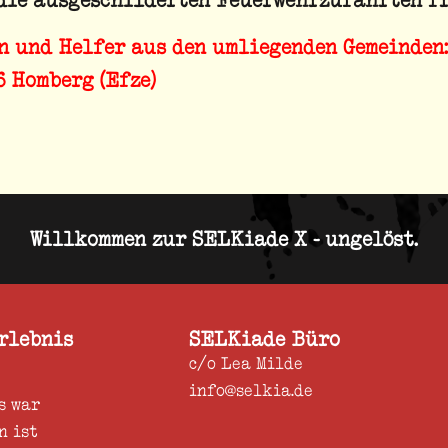
n und Helfer
aus den umliegenden Gemeinden:
6 Homberg (Efze)
Willkommen zur SELKiade X - ungelöst.
Erlebnis
SELKiade Büro
c/o Lea Milde
info@selkia.de
s war
n ist