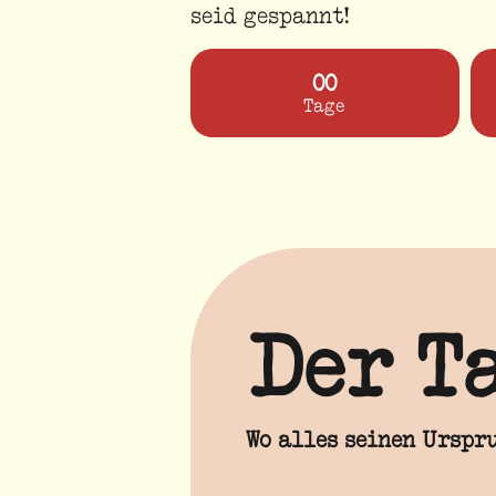
seid gespannt!
00
Tage
Der T
Wo alles seinen Urspru