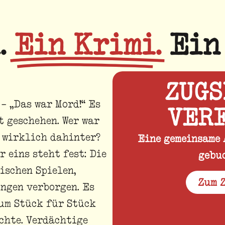
.
Ein Krimi.
Ein
ZUGS
– „Das war Mord!“ Es
VERF
t geschehen. Wer war
 wirklich dahinter?
Eine gemeinsame 
 eins steht fest: Die
gebuc
ischen Spielen,
Zum 
ngen verborgen. Es
um Stück für Stück
chte. Verdächtige