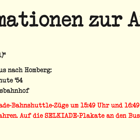
mationen zur A
)“
us nach Homberg:
nute ‘54
usbahnhof
ade-Bahnshuttle-Züge
um
15:49 Uhr
und
16:4
ahren. Auf die SELKIADE-Plakate an den Bus