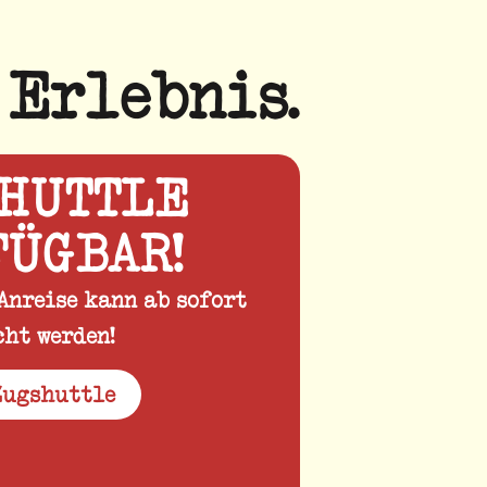
 Erlebnis.
HUTTLE
ÜGBAR!
Anreise kann ab sofort
ht werden!
Zugshuttle